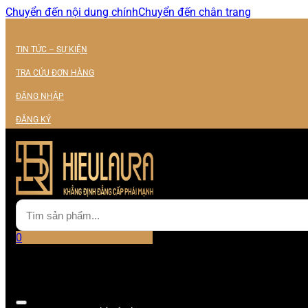
Chuyển đến nội dung chính
Chuyển đến chân trang
TIN TỨC – SỰ KIỆN
TRA CỨU ĐƠN HÀNG
ĐĂNG NHẬP
ĐĂNG KÝ
0