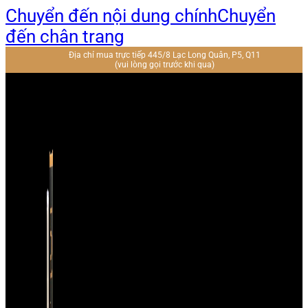
Chuyển đến nội dung chính
Chuyển
đến chân trang
Địa chỉ mua trực tiếp 445/8 Lạc Long Quân, P5, Q11
(vui lòng gọi trước khi qua)