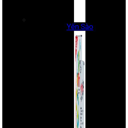
Yến Sào