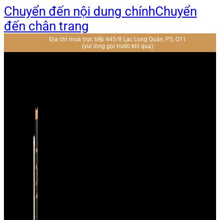
Chuyển đến nội dung chính
Chuyển
đến chân trang
Địa chỉ mua trực tiếp 445/8 Lạc Long Quân, P5, Q11
(vui lòng gọi trước khi qua)