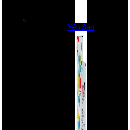
Yến Sào