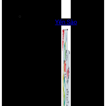
Yến Sào