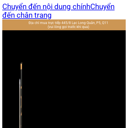
Chuyển đến nội dung chính
Chuyển
đến chân trang
Địa chỉ mua trực tiếp 445/8 Lạc Long Quân, P5, Q11
(vui lòng gọi trước khi qua)