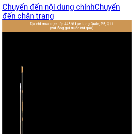
Chuyển đến nội dung chính
Chuyển
đến chân trang
Địa chỉ mua trực tiếp 445/8 Lạc Long Quân, P5, Q11
(vui lòng gọi trước khi qua)