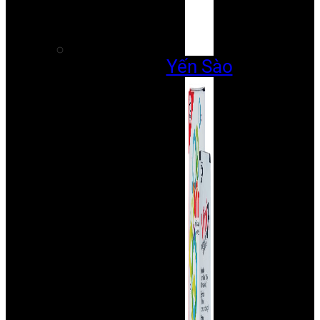
Yến Sào