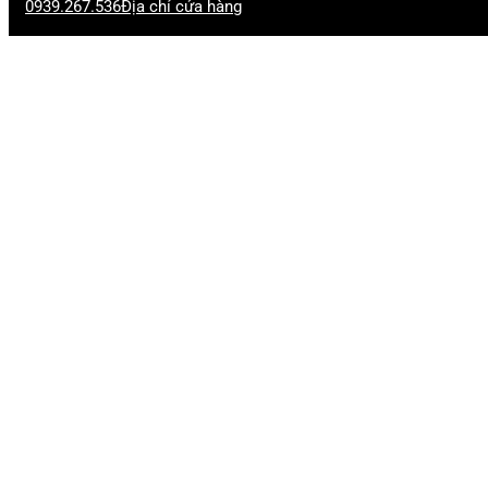
0939.267.536
Địa chỉ cửa hàng