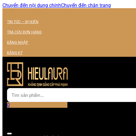
Chuyển đến nội dung chính
Chuyển đến chân trang
TIN TỨC – SỰ KIỆN
TRA CỨU ĐƠN HÀNG
ĐĂNG NHẬP
ĐĂNG KÝ
0