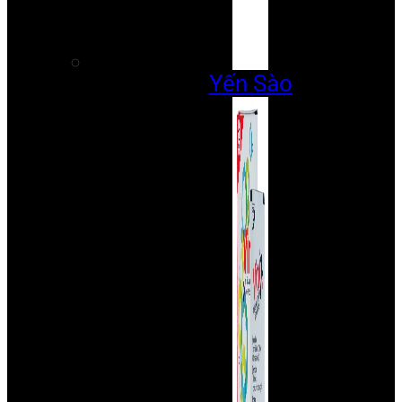
Yến Sào