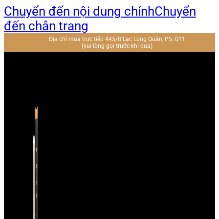
Chuyển đến nội dung chính
Chuyển
đến chân trang
Địa chỉ mua trực tiếp 445/8 Lạc Long Quân, P5, Q11
(vui lòng gọi trước khi qua)