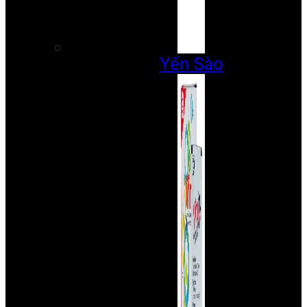
Yến Sào