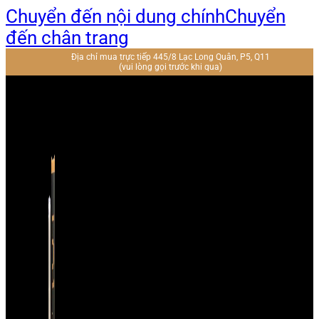
Chuyển đến nội dung chính
Chuyển
đến chân trang
Địa chỉ mua trực tiếp 445/8 Lạc Long Quân, P5, Q11
(vui lòng gọi trước khi qua)