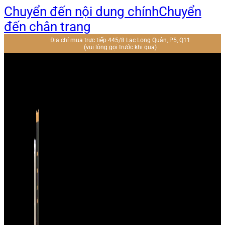
Chuyển đến nội dung chính
Chuyển
đến chân trang
Địa chỉ mua trực tiếp 445/8 Lạc Long Quân, P5, Q11
(vui lòng gọi trước khi qua)