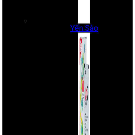
Yến Sào