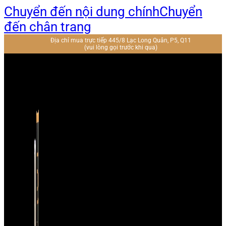
Chuyển đến nội dung chính
Chuyển
đến chân trang
Địa chỉ mua trực tiếp 445/8 Lạc Long Quân, P5, Q11
(vui lòng gọi trước khi qua)