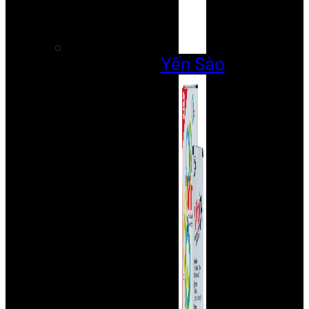
Yến Sào