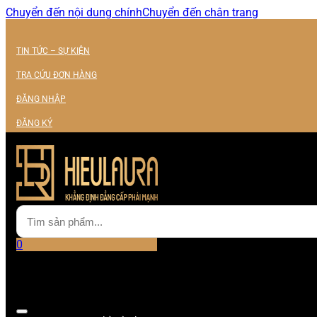
Chuyển đến nội dung chính
Chuyển đến chân trang
TIN TỨC – SỰ KIỆN
TRA CỨU ĐƠN HÀNG
ĐĂNG NHẬP
ĐĂNG KÝ
0