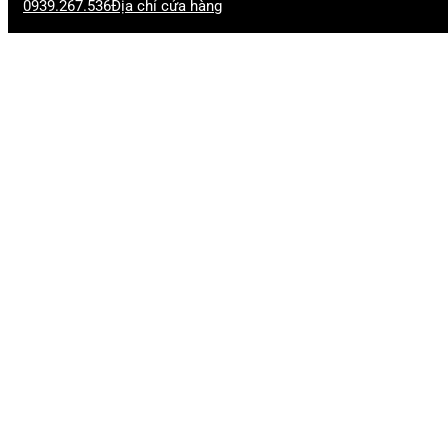
0939.267.536
Địa chỉ cửa hàng