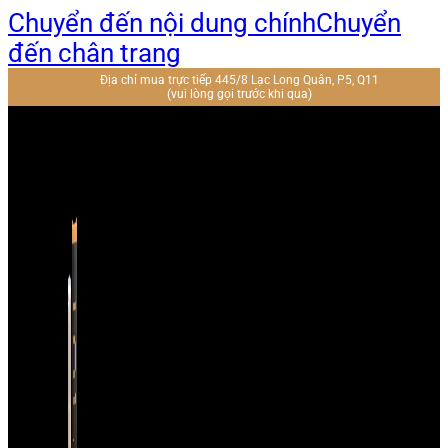
Chuyển đến nội dung chính
Chuyển
đến chân trang
Địa chỉ mua trực tiếp 445/8 Lạc Long Quân, P5, Q11
(vui lòng gọi trước khi qua)