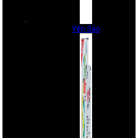
Yến Sào