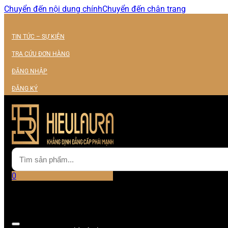
Chuyển đến nội dung chính
Chuyển đến chân trang
TIN TỨC – SỰ KIỆN
TRA CỨU ĐƠN HÀNG
ĐĂNG NHẬP
ĐĂNG KÝ
0