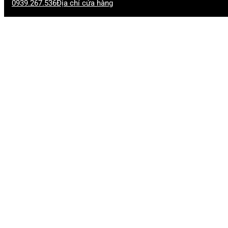
0939.267.536
Địa chỉ cửa hàng