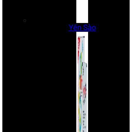
Yến Sào