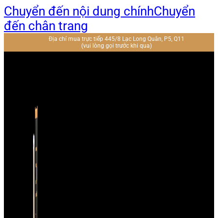
Chuyển đến nội dung chính
Chuyển
đến chân trang
Địa chỉ mua trực tiếp 445/8 Lạc Long Quân, P5, Q11
(vui lòng gọi trước khi qua)