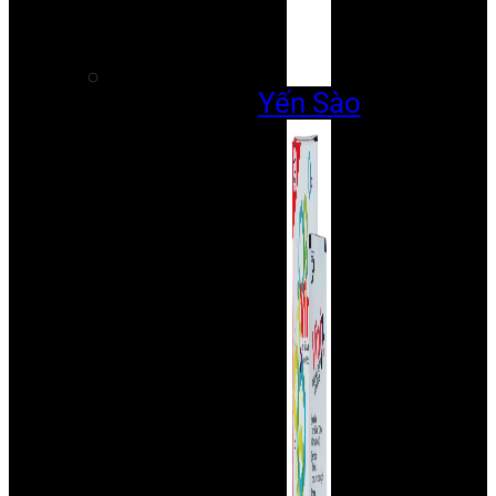
Yến Sào