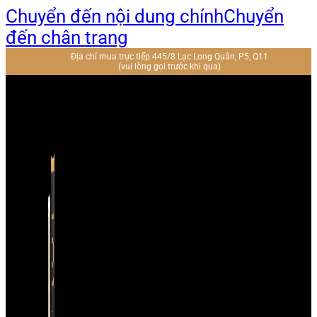
Chuyển đến nội dung chính
Chuyển
đến chân trang
Địa chỉ mua trực tiếp 445/8 Lạc Long Quân, P5, Q11
(vui lòng gọi trước khi qua)