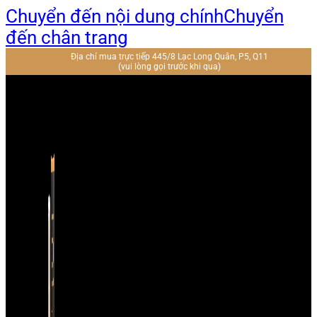
Chuyển đến nội dung chính
Chuyển
đến chân trang
Địa chỉ mua trực tiếp 445/8 Lạc Long Quân, P5, Q11
(vui lòng gọi trước khi qua)