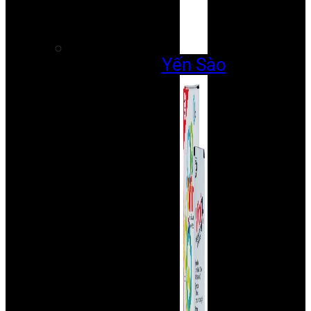
Yến Sào