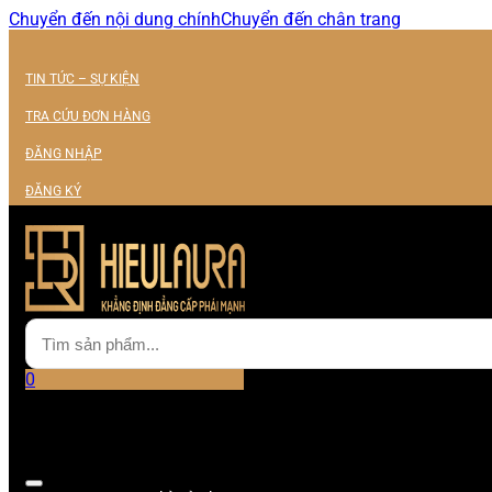
Chuyển đến nội dung chính
Chuyển đến chân trang
TIN TỨC – SỰ KIỆN
TRA CỨU ĐƠN HÀNG
ĐĂNG NHẬP
ĐĂNG KÝ
0