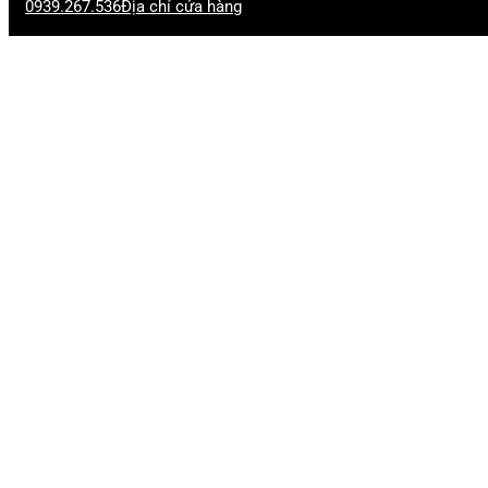
0939.267.536
Địa chỉ cửa hàng