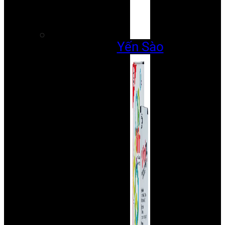
Yến Sào