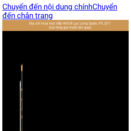
Chuyển đến nội dung chính
Chuyển
đến chân trang
Địa chỉ mua trực tiếp 445/8 Lạc Long Quân, P5, Q11
(vui lòng gọi trước khi qua)