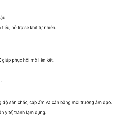
hậu.
tiểu, hỗ trợ se khít tự nhiên.
E
giúp phục hồi mô liên kết.
.
g độ săn chắc, cấp ẩm và cân bằng môi trường âm đạo.
 y tế, tránh lạm dụng.