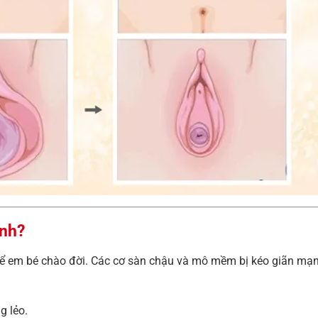
inh?
để em bé chào đời. Các cơ sàn chậu và mô mềm bị kéo giãn mạn
g lẻo.