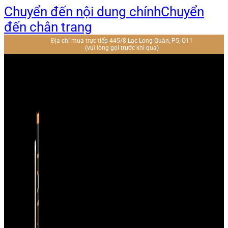
Chuyển đến nội dung chính
Chuyển
đến chân trang
Địa chỉ mua trực tiếp 445/8 Lạc Long Quân, P5, Q11
(vui lòng gọi trước khi qua)