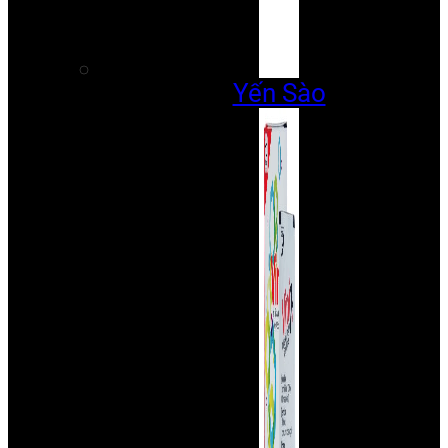
Yến Sào