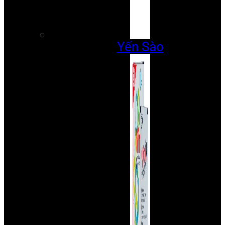
Yến Sào