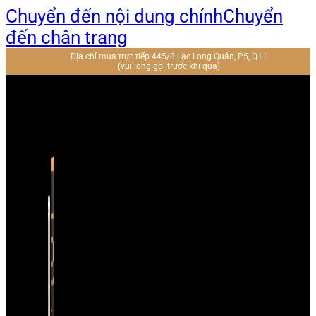
Chuyển đến nội dung chính
Chuyển
đến chân trang
Địa chỉ mua trực tiếp 445/8 Lạc Long Quân, P5, Q11
(vui lòng gọi trước khi qua)