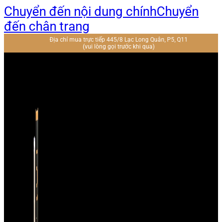
Chuyển đến nội dung chính
Chuyển
đến chân trang
Địa chỉ mua trực tiếp 445/8 Lạc Long Quân, P5, Q11
(vui lòng gọi trước khi qua)