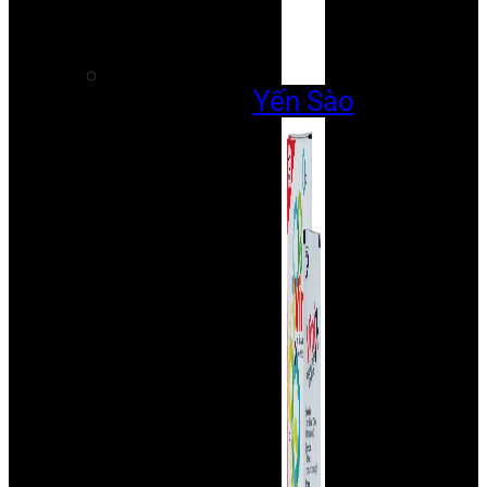
Yến Sào