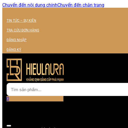
Chuyển đến nội dung chính
Chuyển đến chân trang
TIN TỨC – SỰ KIỆN
TRA CỨU ĐƠN HÀNG
ĐĂNG NHẬP
ĐĂNG KÝ
0