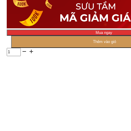
Mua ngay
Thêm vào giỏ
Số
lượng