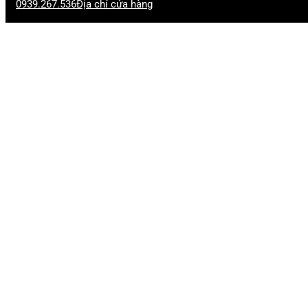
0939.267.536
Địa chỉ cửa hàng