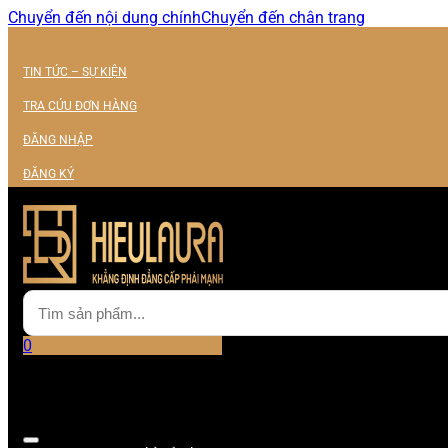
Chuyển đến nội dung chính
Chuyển đến chân trang
TIN TỨC – SỰ KIỆN
TRA CỨU ĐƠN HÀNG
ĐĂNG NHẬP
ĐĂNG KÝ
0