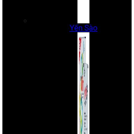
Yến Sào