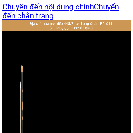
Chuyển đến nội dung chính
Chuyển
đến chân trang
Địa chỉ mua trực tiếp 445/8 Lạc Long Quân, P5, Q11
(vui lòng gọi trước khi qua)