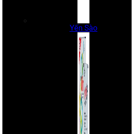
Yến Sào