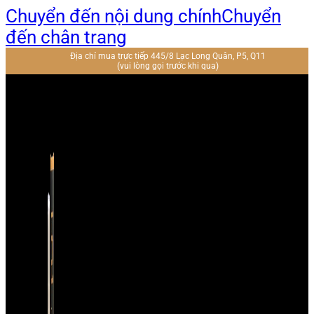
Chuyển đến nội dung chính
Chuyển
đến chân trang
Địa chỉ mua trực tiếp 445/8 Lạc Long Quân, P5, Q11
(vui lòng gọi trước khi qua)