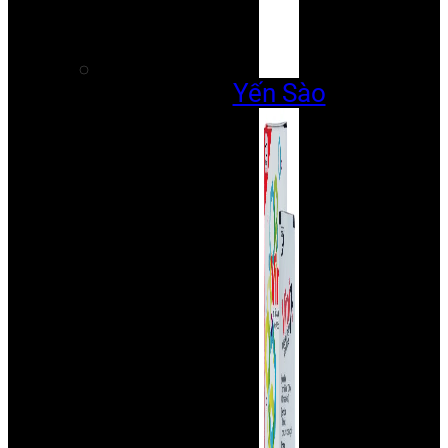
Yến Sào