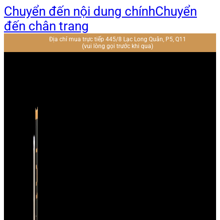
Chuyển đến nội dung chính
Chuyển
đến chân trang
Địa chỉ mua trực tiếp 445/8 Lạc Long Quân, P5, Q11
(vui lòng gọi trước khi qua)