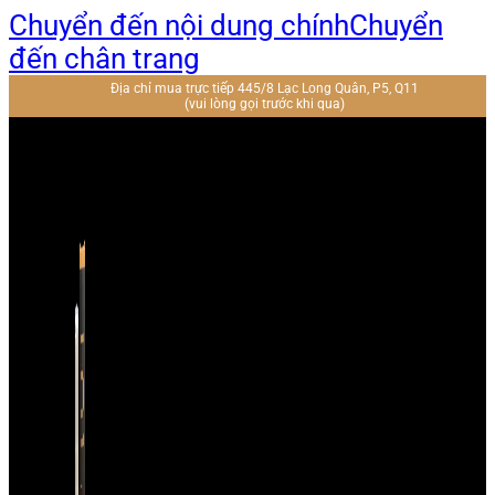
Chuyển đến nội dung chính
Chuyển
đến chân trang
Địa chỉ mua trực tiếp 445/8 Lạc Long Quân, P5, Q11
(vui lòng gọi trước khi qua)