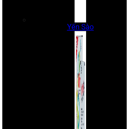
Yến Sào