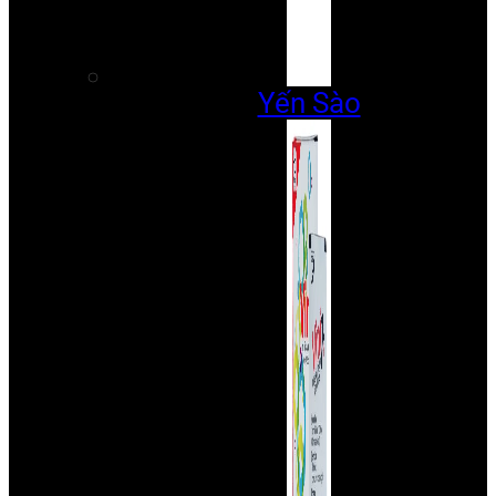
Yến Sào