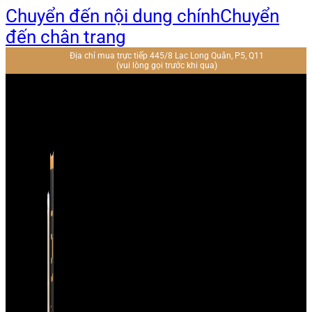
Chuyển đến nội dung chính
Chuyển
đến chân trang
Địa chỉ mua trực tiếp 445/8 Lạc Long Quân, P5, Q11
(vui lòng gọi trước khi qua)