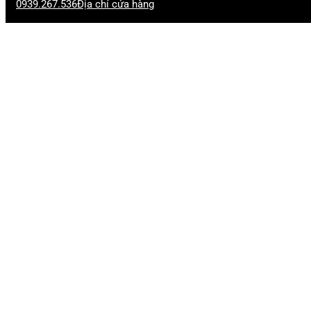
0939.267.536
Địa chỉ cửa hàng