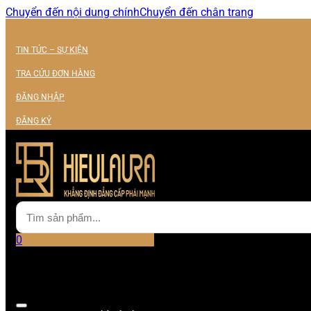
Chuyển đến nội dung chính
Chuyển đến chân trang
TIN TỨC – SỰ KIỆN
TRA CỨU ĐƠN HÀNG
ĐĂNG NHẬP
ĐĂNG KÝ
0