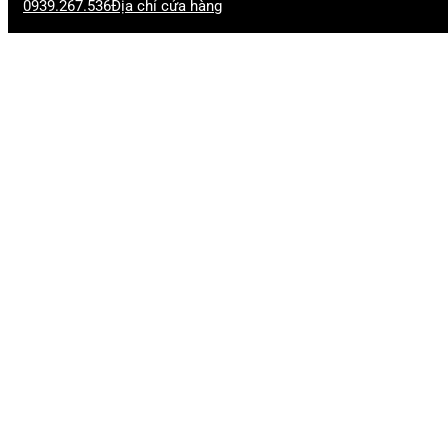
0939.267.536
Địa chỉ cửa hàng