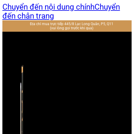
Chuyển đến nội dung chính
Chuyển
đến chân trang
Địa chỉ mua trực tiếp 445/8 Lạc Long Quân, P5, Q11
(vui lòng gọi trước khi qua)