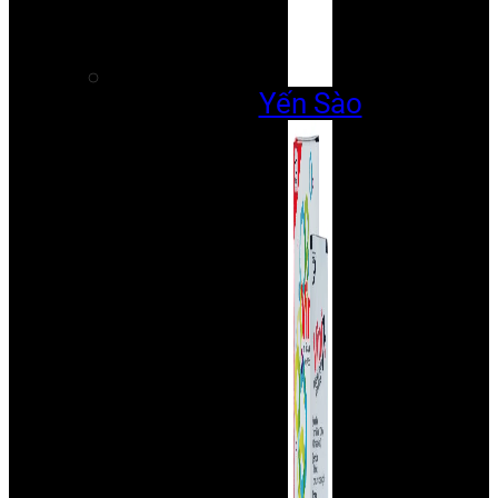
Yến Sào