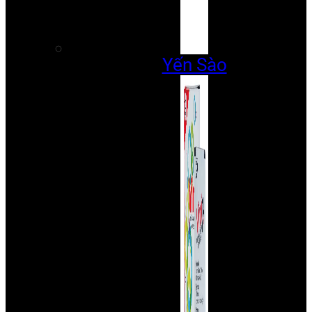
Yến Sào