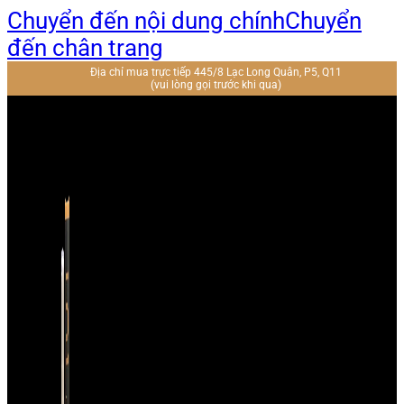
Chuyển đến nội dung chính
Chuyển
đến chân trang
Địa chỉ mua trực tiếp 445/8 Lạc Long Quân, P5, Q11
(vui lòng gọi trước khi qua)