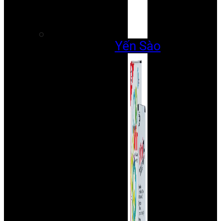
Yến Sào