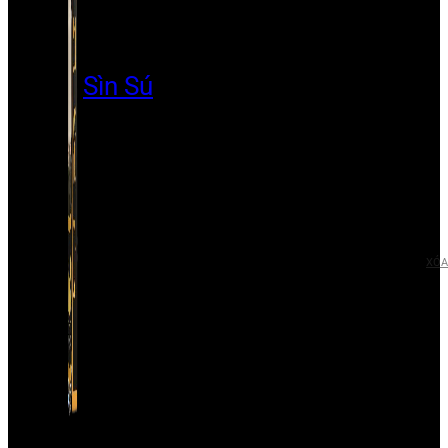
Sìn Sú
XÓA