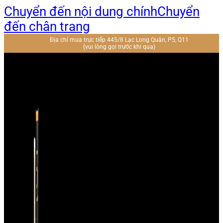
Chuyển đến nội dung chính
Chuyển
đến chân trang
Địa chỉ mua trực tiếp 445/8 Lạc Long Quân, P5, Q11
(vui lòng gọi trước khi qua)