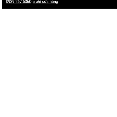
0939.267.536
Địa chỉ cửa hàng