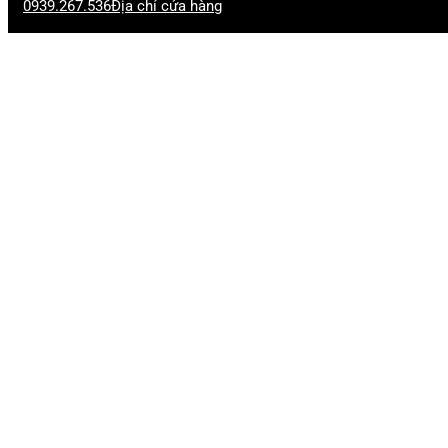
0939.267.536
Địa chỉ cửa hàng