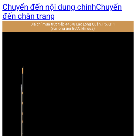
Chuyển đến nội dung chính
Chuyển
đến chân trang
Địa chỉ mua trực tiếp 445/8 Lạc Long Quân, P5, Q11
(vui lòng gọi trước khi qua)