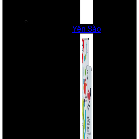
Yến Sào