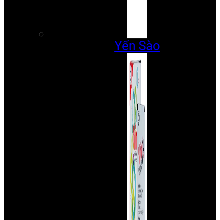
Yến Sào