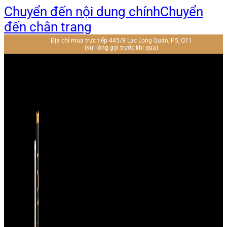
Chuyển đến nội dung chính
Chuyển
đến chân trang
Địa chỉ mua trực tiếp 445/8 Lạc Long Quân, P5, Q11
(vui lòng gọi trước khi qua)