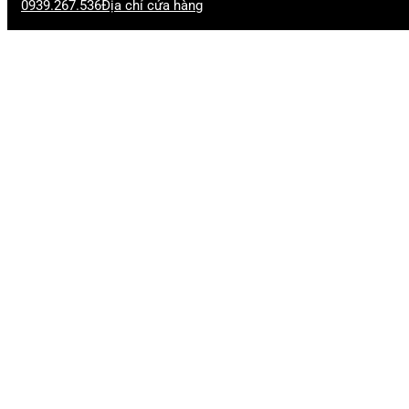
0939.267.536
Địa chỉ cửa hàng