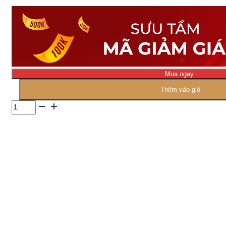
Mua ngay
Thêm vào giỏ
Số
lượng