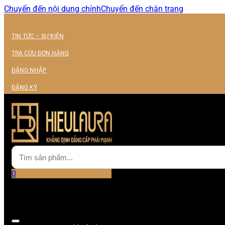
Chuyển đến nội dung chính
Chuyển đến chân trang
TIN TỨC – SỰ KIỆN
TRA CỨU ĐƠN HÀNG
ĐĂNG NHẬP
ĐĂNG KÝ
0