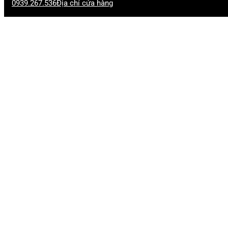
0939.267.536
Địa chỉ cửa hàng