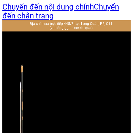
Chuyển đến nội dung chính
Chuyển
đến chân trang
Địa chỉ mua trực tiếp 445/8 Lạc Long Quân, P5, Q11
(vui lòng gọi trước khi qua)