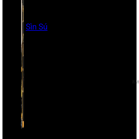
Sìn Sú
XÓA