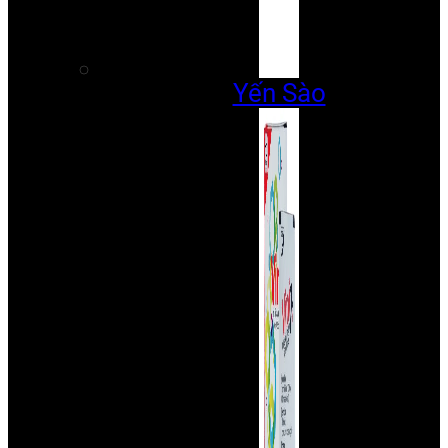
Yến Sào