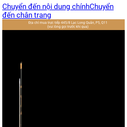
Chuyển đến nội dung chính
Chuyển
đến chân trang
Địa chỉ mua trực tiếp 445/8 Lạc Long Quân, P5, Q11
(vui lòng gọi trước khi qua)