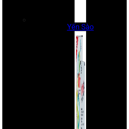
Yến Sào