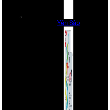
Yến Sào