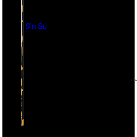
Sìn Sú
XÓA