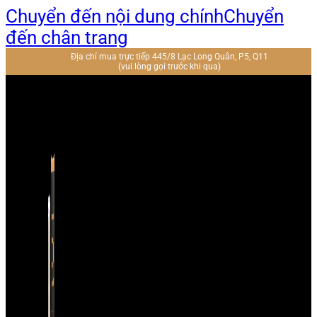
Chuyển đến nội dung chính
Chuyển
đến chân trang
Địa chỉ mua trực tiếp 445/8 Lạc Long Quân, P5, Q11
(vui lòng gọi trước khi qua)