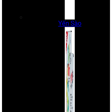
Yến Sào