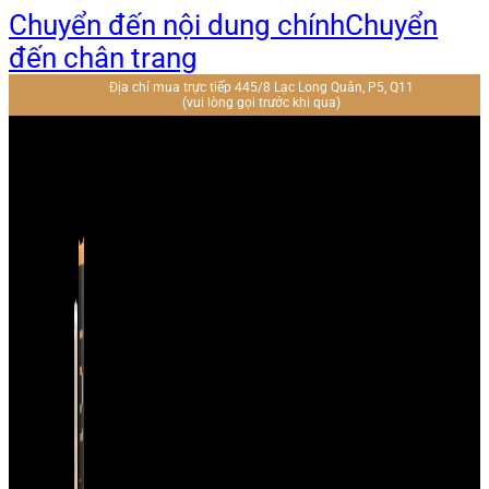
Chuyển đến nội dung chính
Chuyển
đến chân trang
Địa chỉ mua trực tiếp 445/8 Lạc Long Quân, P5, Q11
(vui lòng gọi trước khi qua)