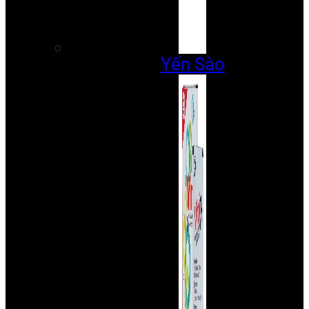
Yến Sào