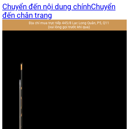
Chuyển đến nội dung chính
Chuyển
đến chân trang
Địa chỉ mua trực tiếp 445/8 Lạc Long Quân, P5, Q11
(vui lòng gọi trước khi qua)