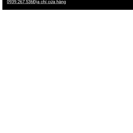
0939.267.536
Địa chỉ cửa hàng