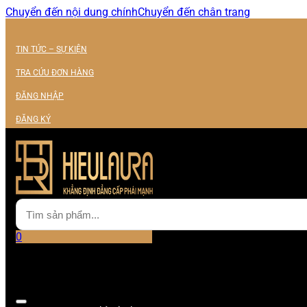
Chuyển đến nội dung chính
Chuyển đến chân trang
TIN TỨC – SỰ KIỆN
TRA CỨU ĐƠN HÀNG
ĐĂNG NHẬP
ĐĂNG KÝ
0