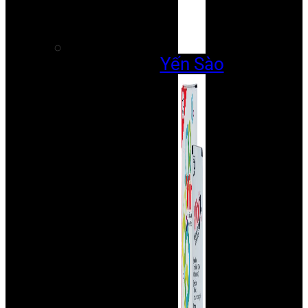
Yến Sào