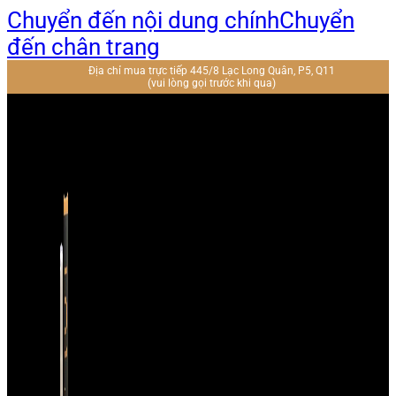
Chuyển đến nội dung chính
Chuyển
đến chân trang
Địa chỉ mua trực tiếp 445/8 Lạc Long Quân, P5, Q11
(vui lòng gọi trước khi qua)