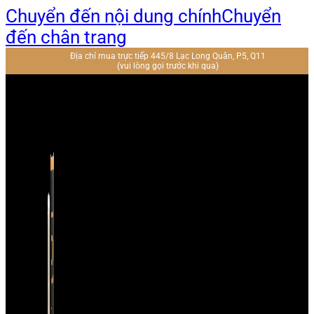
Chuyển đến nội dung chính
Chuyển
đến chân trang
Địa chỉ mua trực tiếp 445/8 Lạc Long Quân, P5, Q11
(vui lòng gọi trước khi qua)