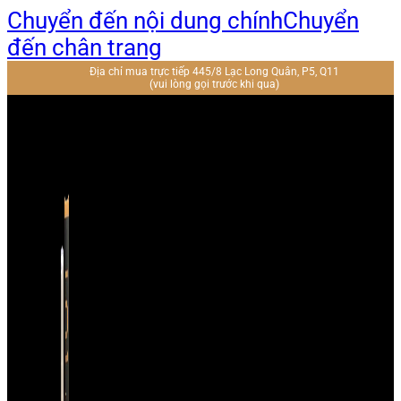
Chuyển đến nội dung chính
Chuyển
đến chân trang
Địa chỉ mua trực tiếp 445/8 Lạc Long Quân, P5, Q11
(vui lòng gọi trước khi qua)