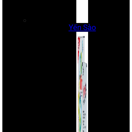
Yến Sào